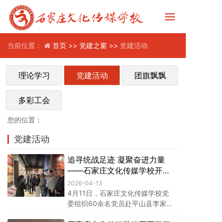
当前位置：
首页 >>
党建之窗 >>
党建活动
理论学习
党建活动
团旗飘飘
多彩工会
您的位置：
党建活动
追寻统战足迹 凝聚奋进力量
——石家庄文化传媒学校开展
主题党日活动
2026-04-13
4月11日，石家庄文化传媒学校党
委组织60余名党员赴平山县李家庄
中央统战部旧址，开展“重温统战历