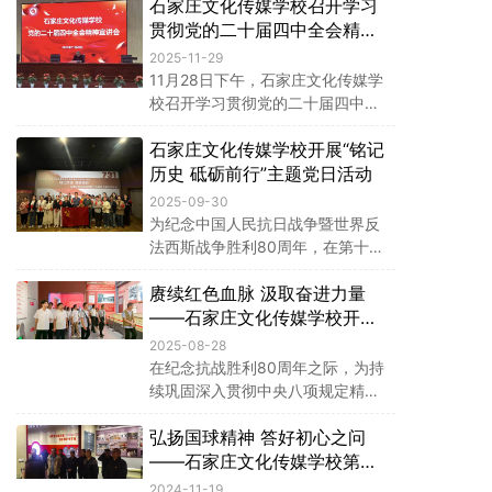
石家庄文化传媒学校召开学习
史 凝聚奋进力量”主题党日活动。
活动由学校党委书记卢丽华带队。
贯彻党的二十届四中全会精神
宣讲会
2025-11-29
11月28日下午，石家庄文化传媒学
校召开学习贯彻党的二十届四中全
会精神宣讲会，学校特邀河北省委
石家庄文化传媒学校开展“铭记
党校赵文丁教授作题为《夯实基础
全面发力 奋力开创中国式现代化建
历史 砥砺前行”主题党日活动
设新局面》的专题辅导，全体教职
2025-09-30
工及学生代表与石家庄财经商贸学
为纪念中国人民抗日战争暨世界反
校教师代表共同聆听了报告。
法西斯战争胜利80周年，在第十二
个烈士纪念日来临之际，石家庄文
赓续红色血脉 汲取奋进力量
化传媒学校于9月29日组织开展了
“铭记历史 砥砺前行”主题党日活
——石家庄文化传媒学校开展
动，筑牢历史记忆，传承红色基
主题党日活动
2025-08-28
因。学校全体党员、入党积极分子
在纪念抗战胜利80周年之际，为持
及部分群众代表共同参加了此次活
续巩固深入贯彻中央八项规定精神
动。
学习教育成果，8月27日下午，石
弘扬国球精神 答好初心之问
家庄文化传媒学校组织全体党员和
入党积极分子120余人赴石家庄解
——石家庄文化传媒学校第三
放纪念馆开展主题党日活动。
党支部开展主题党日活动
2024-11-19