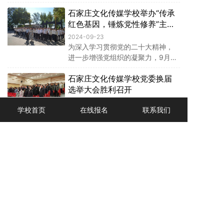
2024年9月24日至26日，石家庄文
石家庄文化传媒学校举办“传承
化传媒学校全体党员开展校园清扫
志愿服务活动。
红色基因，锤炼党性修养”主题
党日活动
2024-09-23
为深入学习贯彻党的二十大精神，
进一步增强党组织的凝聚力，9月
21日上午石家庄文化传媒学校全体
石家庄文化传媒学校党委换届
党员赴梅花惨案纪念馆开展“传承红
色基因，锤炼党性修养”主题党日活
选举大会胜利召开
动。
2024-01-15
学校首页
在线报名
联系我们
1月12日下午，经市委教育工委批
准，中共石家庄文化传媒学校委员
会召开换届选举大会，会议由党委
委员、副校长许风山主持，全体党
1
2
3
4
员参加。
中国河北 · 石家庄文化传媒学校
地址：河北省正定县正定新区天宁路65号
邮编：050000
冀ICP备18035080号-1
电话:0311-69108008（办公室）