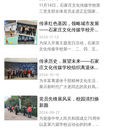
11月14日，石家庄文化传媒学校第
三党支部全体党员走进正定国家乒
乓球训练基地，开展主题党日活
传承红色基因，领略城市发展
动。
——石家庄文化传媒学校开展
主题党日活动
2024-11-13
为深入开展主题党日活动，石家庄
文化传媒学校第一、二、四、五、
六党支部分别于11月7日、8日组织
传承历史，展望未来——石家
党员参观了石家庄城市馆，并回顾
了首届人民代表大会相关历史，为
庄文化传媒学校组织离退休干
党员们带来了一场别开生面的思想
部开展重阳节活动
2024-10-10
洗礼与知识盛宴。
为丰富离退休干部精神文化生活，
展示新时代广大老同志的良好风
貌，10月9日，在重阳节来临之
党员先锋展风采，校园清扫焕
际，石家庄文化传媒学校组织老干
部们参观了石家庄城市馆，登上了
新颜
正定古城，开启了一段意义非凡的
2024-09-27
旅程。
为迎接中华人民共和国成立75周年
以及第六届学校运动会的到来，