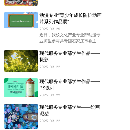
信息安全、预防校园欺凌、社会安
全五大主题
动漫专业“青少年成长防护动画
片系列作品展”
2025-03-29
近日，我校文化产业专业部动漫专
业师生参与共青团石家庄市委主办
的“为了明天，守护青春”青少年自
现代服务专业部学生作品——
护公益主题活动。
摄影
2025-03-22
现代服务专业部学生作品——
PS设计
2025-03-22
现代服务专业部学生——绘画
泥塑
2025-03-22