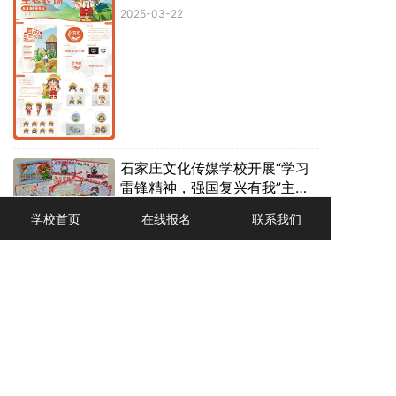
2025-03-22
石家庄文化传媒学校开展“学习
雷锋精神，强国复兴有我”主题
教育实践活动
2024-03-28
学校首页
在线报名
联系我们
为深入贯彻落实党的二十大精神，
大力弘扬中华民族的传统美德，持
续深入推进学雷锋活动常态化、长
效化，让雷锋精神永驻校园。石家
1
2
3
庄文化传媒学校校团委继续组织学
生开展“学习雷锋精神，强国复兴有
我”主题教育实践活动。
中国河北 · 石家庄文化传媒学校
地址：河北省正定县正定新区天宁路65号
邮编：050000
冀ICP备18035080号-1