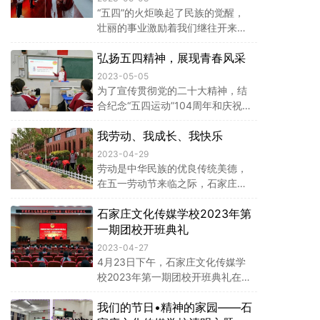
美的纸艺作品。
“五四”的火炬唤起了民族的觉醒，
壮丽的事业激励着我们继往开来。
为纪念“五四运动”104周年，石家庄
弘扬五四精神，展现青春风采
文化传媒学校校团委5月5日在明德
堂隆重举行“青春心向党·建功新时
2023-05-05
代”新团员入团宣誓大会。会议由团
为了宣传贯彻党的二十大精神，结
委干部韩可盈主持。
合纪念“五四运动”104周年和庆祝建
团101周年，增强学生们的社会责
我劳动、我成长、我快乐
任感和历史使命感，石家庄文化传
媒学校团委结合工作实际，组织全
2023-04-29
校各班开展了“弘扬五四精神，展现
劳动是中华民族的优良传统美德，
青春风采”主题团日活动。
在五一劳动节来临之际，石家庄文
化传媒学校学生发展中心和校团委
石家庄文化传媒学校2023年第
组织学生开展了“我劳动、我成长、
我快乐”劳动育人主题活动，鼓励学
一期团校开班典礼
生弘扬劳动精神，以实际行动传递
2023-04-27
奉献意识。
4月23日下午，石家庄文化传媒学
校2023年第一期团校开班典礼在明
德堂举行。副校长刘林、团委书记
我们的节日•精神的家园——石
张占军出席本次开班仪式。会议由