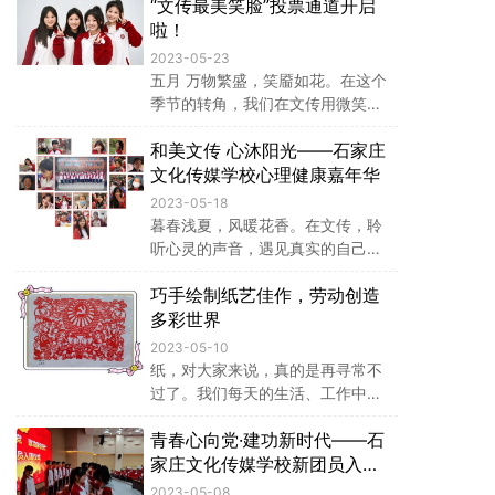
“文传最美笑脸”投票通道开启
合素养和管理水平，5月25日，石
家庄文化传媒学校隆重举行2023年
啦！
度班主任工作论坛。校长姚雨红、
2023-05-23
副校长刘林出席论坛，参加论坛的
五月 万物繁盛，笑靥如花。在这个
还有12位家长代表、学校全体中层
季节的转角，我们在文传用微笑传
干部以及全体班主任。
递温暖和希望，用镜头定格美好的
和美文传 心沐阳光——石家庄
瞬间，投票通道开启啦，请为你们
心目中的“文传最美笑脸”投上宝贵
文化传媒学校心理健康嘉年华
的一票吧
2023-05-18
暮春浅夏，风暖花香。在文传，聆
听心灵的声音，遇见真实的自己。
五月，是石家庄市中小学心理健康
巧手绘制纸艺佳作，劳动创造
活动月，为深化心理育人理念，丰
富校园生活，培养学生理性平和、
多彩世界
乐观向上的健康心态，我校举办了
2023-05-10
“和美文传 心沐阳光”心理嘉年华，
纸，对大家来说，真的是再寻常不
以多彩的活动关注学生心理健康，
过了。我们每天的生活、工作中都
促进学生心灵成长。
会接触到形形色色的各种纸张。然
青春心向党·建功新时代——石
而这些随处可见的纸张在文传学子
的巧手中，不再单调乏味，而是被
家庄文化传媒学校新团员入团
赋予灵动感，被创造成了一幅幅精
仪式
2023-05-08