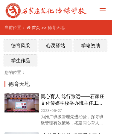
当前位置：
首页 >>
德育天地
德育风采
心灵驿站
学籍资助
学生作品
您的位置：
德育天地
同心育人 笃行致远——石家庄
文化传媒学校举办班主任工作
论坛
2023-05-27
为推广班级管理先进经验，探寻班
级管理有效策略，搭建同心育人学
习平台，全面提升班主任队伍的综