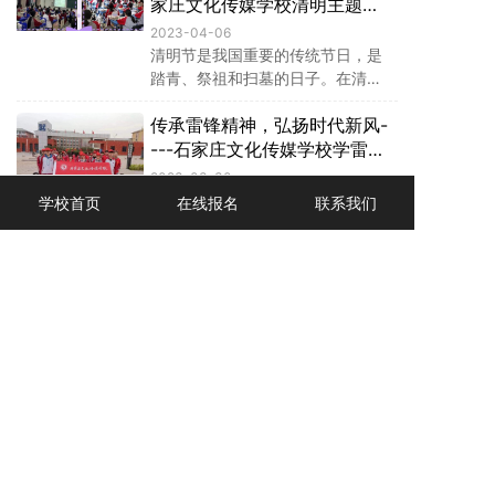
学生发展中心副主任谷立超主持。
家庄文化传媒学校清明主题活
动
2023-04-06
清明节是我国重要的传统节日，是
踏青、祭祖和扫墓的日子。在清明
节来临之际，为追寻英雄足迹，继
传承雷锋精神，弘扬时代新风-
承先烈遗志，弘扬民族精神，增强
同学们的责任感和使命感，石家庄
---石家庄文化传媒学校学雷锋
文化传媒学校团委组织各班开展了
月系列报道（三）
2023-03-30
“我们的节日·精神的家园”清明主题
三月是一个春光明媚、生机勃勃的
学校首页
在线报名
联系我们
活动。
季节，三月更是一个讲文明树新
风，让雷锋精神吹遍校园每一个角
落的季节。
...
3
4
5
6
7
8
9
10
11
...
中国河北 · 石家庄文化传媒学校
地址：河北省正定县正定新区天宁路65号
邮编：050000
冀ICP备18035080号-1
电话:0311-69108008（办公室）
0311-69108183（招生办）