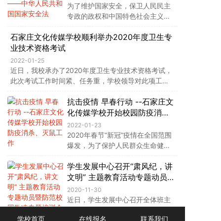
实施意见。
为了维护国家安全，保卫人民民主
专政的政权和中国特色社会主义制
度，保护人民的根本利益，保障改
石家庄文化传媒学校顺利举办2020年度卫生专
革开放和社会主义现代化建设的顺
业技术资格考试
利进行，实现中华民族伟大复兴，
根据宪法，制定本法。
2022-01-25
近日，我校承办了2020年度卫生专业技术资格考试，
此次考试工作时间紧、任务重，学校领导对此项工作
高度重视，成立了工作领导小组，对涉及考试中的各
抗击疫情 早春行动 --石家庄文
项工作做了周密部署。 9月11日，教学运行中心组织
召开考务人员及监考老师考前培训会。校长姚雨红，
化传媒学校开始校园防疫消
教学副校长孙青，兼职教学运行中心主任王萌参加会
杀、灭鼠工作
2022-01-23
议。首先由王萌主任对全体考务人员及监考老师做考
2020年春节“新冠”疫情在全国范围
前培训，对考试细则，考场布置，考风、考纪等做了
爆发，为了保护人民群众生命健康
详细的说明，保证考试规范、有序进行。校长姚雨
安全，党中央、省、市、及教育局
红、教学副校长孙青对本次考试工作做了重要指示。
学生发展中心召开“肃风纪，讲
各部门高度重视卫生防疫工作，制
孙校长指出，要扎实抓好各项考务工作，严肃考纪考
定严密的防控新型冠状病毒感染的
文明” 主题教育活动专题动员
风，营造公平、公正、和谐的考试环境，努力实现考
肺炎的工作要求。根据《河北省新
暨防范校园欺凌专题培训会
2020-11-30
风零违纪，考务零差错，安全零事故的目标。姚校长
型冠状病毒感染的肺炎疫情防控工
近日，学生发展中心召开全体班主
特别强调了要做好考试期间的疫情防控工作，保障安
作方案》、《河北省卫生健康委关
任工作会，就学校肃风纪，讲文明
全，确保考试顺利实施。 考试期
于印发新型冠状病毒感染的肺炎重
学校首页
在线报名
联系我们
主题教育活动进行动员，并就防范