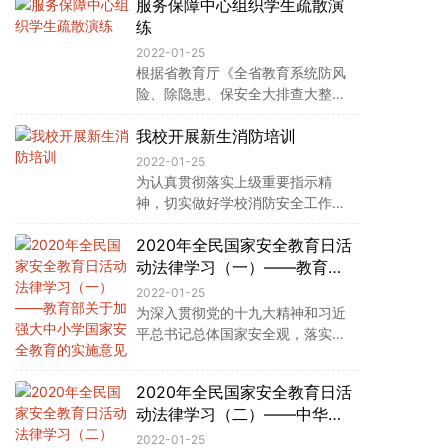
服务保障中心组织学生疏散演
空间的合法权益，切实维护国家网
络安全，根据《石家庄市2021年国
练
家网络安全宣传周活动实施方案》
2022-01-25
精神，切实做好网络安全宣传学习
根据省教育厅《全省教育系统防风
等各项工作，学校领导结合我校的
险、除隐患、保安全大排查大整治
实际，积极、主动、科学、有效地
行动方案》（冀教安〔2021〕4 号
开展了丰富多彩的网络安全宣传教
我校开展新生消防培训
）和《河北省教育厅关于开展职业
育活动。 一、 电子屏幕滚动播放网
院校风险隐患排查整治专项行动的
2022-01-25
络安全教育短片、讲座，积极营造
通知》的精神，我校认
为认真贯彻落实上级重要指示精
网络安全文化氛围。 二、 网络宣
神，切实做好学校消防安全工作，
传，在校园网开辟网络安全宣传专
普及消防安全常识，提升我校师生
栏，发布相关的安全知识、法律法
2020年全民国家安全教育日活
消防安全意识，9月10日，正定新
规及相关案例，供广大师生学习使
区消防救援大队走进石家庄文化传
动法律学习（一）——教育部
用。 三、 通过微信群向全校师生进
媒学校，开展消防进校园活
关于加强大中小学国家安全教
2022-01-25
行网络安全信息推送，将网络安全
育的实施意见
为深入贯彻党的十九大精神和习近
教育深入到各个方面。 四、校园广
平总书记总体国家安全观，落实党
播宣传，利用校园广播站，广播有
中央关于加强大中小学国家安全教
关网络安全的常识，提高师生网络
育有关文件精神和“将国家安全教育
安全意识。 五、组织全校师生开展
2020年全民国家安全教育日活
纳入国民教育体系”的法定要求，结
网络安
动法律学习（二）——中华人
合教育系统实际，现就做好大中小
民共和国国家安全法
学国家安全教育相关工作提出以下
2022-01-25