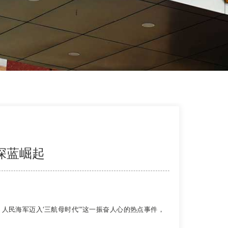
深蓝崛起
，人民海军迈入‘三航母时代’”这一振奋人心的热点事件，