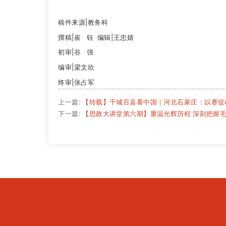
稿件来源|教务科
撰稿|崔 钰 编辑|王忠婧
初审|谷 强
编审|梁文欣
终审|张占军
上一篇:
【转载】千城百县看中国｜河北石家庄：以赛促
下一篇:
【思政大讲堂第六期】重温光辉历程 深刻把握