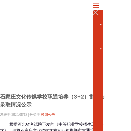
中国河北 · 石家庄文化传媒学校
地址：河北省正定县正定新区天宁路65号
邮编：050000
冀ICP备18035080号-1
学
电话:0311-69108008（办公室）
校
0311-69108183（招生办）
首
页
学
校
概
况
学
校
简
介
石家庄文化传媒学校职通培养（3+2）邯郸市
现
录取情况公示
任
领
发表于
2025/08/13
|
分类于
校园公告
导
学
根据河北省考试院下发的《中等职业学校招生工作要
校
求》，现将石家庄文化传媒学校2025年邯郸市贯通培养