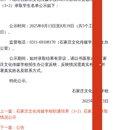
荣
（3+2）录取学生名单公示如下：
誉
校
园
公示时间：2025年8月13日至8月19日（共5个工作
风
日）。
景
地
监督电话：0311-69108170（石家庄文化传媒学校招生办
理
公室）。
位
置
公示期间，如对录取结果有异议，请以书面形式向石家
校
庄文化传媒学校招生办公室反映，反映情况需真实有效，并
园
署真实姓名及联系方式。
动
特此公示。
态
学
石家庄文化传媒学校
校
新
2025年8月13日
闻
上一篇：石家庄文化传媒学校职通培养（3+2）石家庄市录取
文
情况公示
传
喜
下一篇：公告