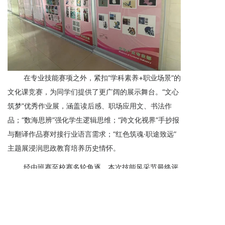
在专业技能赛项之外，紧扣“学科素养+职业场景”的
文化课竞赛，为同学们提供了更广阔的展示舞台。“文心
筑梦”优秀作业展，涵盖读后感、职场应用文、书法作
品；“数海思辨”强化学生逻辑思维；“跨文化视界”手抄报
与翻译作品赛对接行业语言需求；“红色筑魂·职途致远”
主题展浸润思政教育培养历史情怀。
经由班赛至校赛多轮角逐，本次技能风采节最终评
选出一等奖243名、二等奖374名、三等奖502名、优秀
奖164名。
未来，学校将持续深化专业技能与文化素养相结合