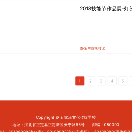
2018技能节作品展-灯
影像与影视技术
1
2
3
4
5
Copyright © 石家庄文化传媒学校
地址：河北省正定县正定新区天宁路65号 邮编：050000
生办)，
69108008(办公室)，
69108082(文化产业部) ，
69108089(现代服务