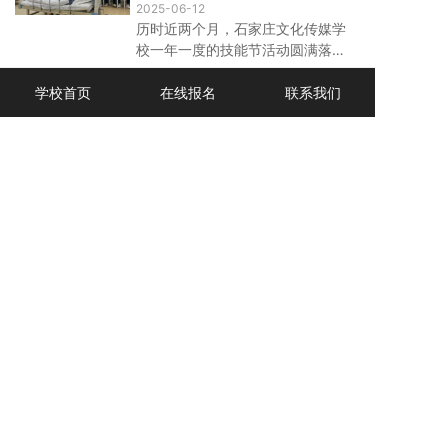
养老服务人才培养和行业高质量发
服务专业部2025年校技能节收
2025-06-12
展。学校党委书记卢丽华、校长杨
官总结
历时近两个月，石家庄文化传媒学
城、副校长张占军、副校长刘纳
校一年一度的技能节活动圆满落下
新、纪委书记刘彦权以及现代服务
帷幕！这场属于师生的技能盛会，
专业部部长齐泽宾出席签约仪式。
【专业部快讯】石家庄文化传
全方位展示了文传学子们的专业风
学校首页
在线报名
联系我们
采与青春活力，为同学们的校园生
媒学校30名考生全员通过1+X
活增添了浓墨重彩的一笔。
直播电商职业技能等级考试
2025-05-31
在刚刚结束的1+X直播电商职业技
能等级证书(初级)考试中，现代服
务专业部30名参考学生全员通过，
交出了一份亮眼的成绩单！
1
2
3
4
5
...
中国河北 · 石家庄文化传媒学校
地址：河北省正定县正定新区天宁路65号
邮编：050000
冀ICP备18035080号-1
电话:0311-69108008（办公室）
0311-69108183（招生办）