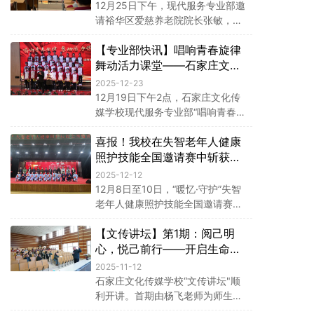
传经送宝
12月25日下午，现代服务专业部邀
请裕华区爱慈养老院院长张敏，为
2025级养老专业学子开展职业生涯
【专业部快讯】唱响青春旋律
规划专题讲座，助力新生明晰职业
路径、找准学习方向。
舞动活力课堂——石家庄文化
传媒学校现代服务专业部举办
2025-12-23
课桌操与合唱展演
12月19日下午2点，石家庄文化传
媒学校现代服务专业部“唱响青春旋
律，舞动活力课堂”课桌操与合唱展
喜报！我校在失智老年人健康
演在学校明德堂隆重举行，一场青
春与活力交织的视听盛宴就此拉开
照护技能全国邀请赛中斩获佳
帷幕。
绩
2025-12-12
12月8日至10日，“暖忆·守护”失智
老年人健康照护技能全国邀请赛在
承德隆重举办。石家庄文化传媒学
【文传讲坛】第1期：阅己明
校选派优秀师生代表参赛，最终在
全国23支中职代表队的激烈角逐中
心，悦己前行——开启生命与
脱颖而出，荣获二等奖。佳绩的取
成长的探寻之旅
2025-11-12
得充分展现了学校在老年人服务与
石家庄文化传媒学校“文传讲坛"顺
管理专业领域的教学实力与人才培
利开讲。首期由杨飞老师为师生带
养成果。
来《阅己・悦己》主题讲座，帮助