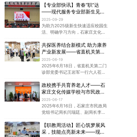
【专业部快讯】青春“职”达
大家在快节奏的生活中理清自我与
世界的关系，找到内心的平衡与成
——现代服务专业部新生见面
长的方向。
会搭建成长第一站
2025-09-29
为助力2025级新生快速适应校园生
活、明确学习方向，石家庄文化传
媒学校现代服务专业部于9月27日
共探医养结合新模式 助力康养
在明德堂组织召开新生见面会。教
育科主任张丽媛、现代服务专业部
产业新发展——省直机关第二
部长齐泽宾、副部长闫瑾、赵常利
门诊部一行到访石家庄文化传
2025-06-19
以及宿舍总教官王川共同参会，会
媒学校
2025年6月18日，省直机关第二门
议围绕五项核心内容有序展开。
诊部党委书记王岩军一行六人莅临
石家庄文化传媒学校，学校党委书
政校携手共育养老人才——石
记卢丽华、校长杨城、副校长张占
军、副校长刘纳新及现代服务专业
家庄文化传媒学校与市民政局
部部长齐泽宾、副部长赵常利热情
签署战略合作协议
2025-06-17
接待，以座谈会和实地参观的形
2025年6月16日，石家庄市民政局
式，共探“医疗+康养”协同发展新路
党组书记局长闫瑞廷、副局长李聚
径。
英、养老服务科科长白希一行莅临
【职教周活动】匠心筑梦展风
石家庄文化传媒学校，与学校正式
签署养老战略合作协议，共同推动
采，技能点亮新未来——现代